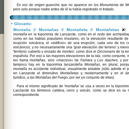
Es voz de origen guanche que no aparece en los
Monumenta
de Wöl
pero solo porque nadie antes de él la había registrado ni tratado.
•
Glosario:
Montaña // Montañas // Montañeta // Montañetas
:
montaña
en la toponimia de Lanzarote, como en el resto del archipiéla
como en las hablas populares insulares, es la elevación resultante d
erupción volcánica, el «edificio» de una erupción, cada uno de los 
volcánicos, y no necesariamente una 'gran elevación del terreno' y men
'territorio cubierto y erizado de montes', como dice el
Diccionario
de la le
española. Por eso a las mayores elevaciones de la isla, como conjunto, 
les llama montañas, sino «macizos» de
Famara
y
Los Ajaches
; y po
tampoco hay en la toponimia lanzaroteña
Montañas
, en plural, porq
montaña
es accidente individual, visualmente aislable (sólo admite el p
en Lanzarote el diminutivo
Montañetas
y, modernamente y en el ám
turístico, a las
Montañas del Fuego
, por ser un conjunto de ellas).
Para el mismo significado de 'montaña' se usa a veces en la toponim
Lanzarote los términos
caldera, cerro
y
volcán
, como se dice en su l
correspondiente.