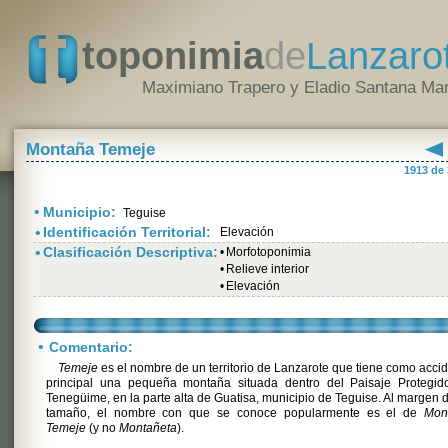
toponimia
de
Lanzaro
Maximiano Trapero y Eladio Santana Mar
Montaña Temeje
1913 de
•
Municipio:
Teguise
•
Identificación Territorial:
Elevación
•
Clasificación Descriptiva:
•
Morfotoponimia
•
Relieve interior
•
Elevación
•
Comentario:
Temeje
es el nombre de un territorio de Lanzarote que tiene como acci
principal una pequeña montaña situada dentro del Paisaje Protegid
Tenegüime, en la parte alta de Guatisa, municipio de Teguise. Al margen 
tamaño, el nombre con que se conoce popularmente es el de
Mon
Temeje
(y no
Montañeta
).