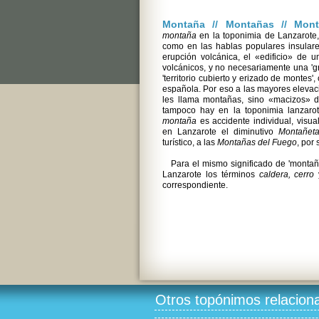
Montaña // Montañas // Mon
montaña
en la toponimia de Lanzarote, 
como en las hablas populares insulare
erupción volcánica, el «edificio» de 
volcánicos, y no necesariamente una 'g
'territorio cubierto y erizado de montes'
española. Por eso a las mayores elevaci
les llama montañas, sino «macizos»
tampoco hay en la toponimia lanzar
montaña
es accidente individual, visua
en Lanzarote el diminutivo
Montañet
turístico, a las
Montañas del Fuego
, por 
Para el mismo significado de 'montañ
Lanzarote los términos
caldera, cerro
correspondiente.
Otros topónimos relacion