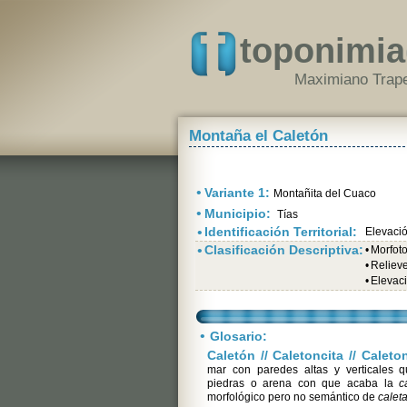
toponimia
Maximiano Trape
Montaña el Caletón
•
Variante 1:
Montañita del Cuaco
•
Municipio:
Tías
•
Identificación Territorial:
Elevaci
•
Clasificación Descriptiva:
•
Morfot
•
Relieve
•
Elevac
•
Glosario:
Caletón // Caletoncita // Calet
mar con paredes altas y verticales 
piedras o arena con que acaba la
c
morfológico pero no semántico de
calet