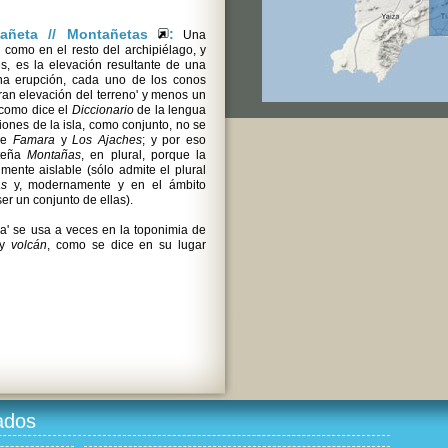
tañeta // Montañetas
:
Una
como en el resto del archipiélago, y
s, es la elevación resultante de una
una erupción, cada uno de los conos
ran elevación del terreno' y menos un
, como dice el
Diccionario
de la lengua
ones de la isla, como conjunto, no se
 de
Famara
y
Los Ajaches
; y por eso
oteña
Montañas
, en plural, porque la
lmente aislable (sólo admite el plural
as
y, modernamente y en el ámbito
ser un conjunto de ellas).
a' se usa a veces en la toponimia de
y
volcán
, como se dice en su lugar
ados