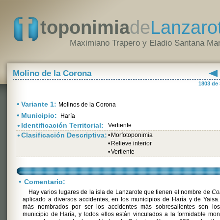
toponimia
de
Lanzaro
Maximiano Trapero y Eladio Santana Mar
Molino de la Corona
1803 de
•
Variante 1:
Molinos de la Corona
•
Municipio:
Haría
•
Identificación Territorial:
Vertiente
•
Clasificación Descriptiva:
•
Morfotoponimia
•
Relieve interior
•
Vertiente
•
Comentario:
Hay varios lugares de la isla de Lanzarote que tienen el nombre de
Co
aplicado a diversos accidentes, en los municipios de Haría y de Yaisa
más nombrados por ser los accidentes más sobresalientes son los
municipio de Haría, y todos ellos están vinculados a la formidable mo