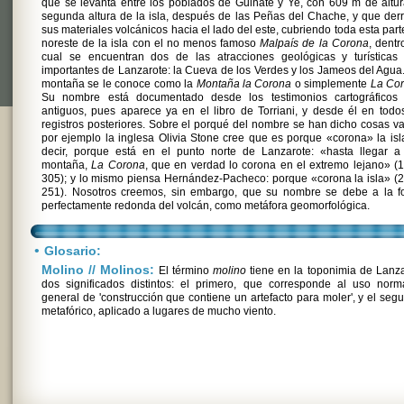
que se levanta entre los poblados de Guinate y Ye, con 609 m de altur
segunda altura de la isla, después de las Peñas del Chache, y que de
sus materiales volcánicos hacia el lado del este, cubriendo toda esta part
noreste de la isla con el no menos famoso
Malpaís de la Corona
, dentr
cual se encuentran dos de las atracciones geológicas y turísticas
importantes de Lanzarote: la Cueva de los Verdes y los Jameos del Agua.
montaña se le conoce como la
Montaña la Corona
o simplemente
La Co
Su nombre está documentado desde los testimonios cartográficos
antiguos, pues aparece ya en el libro de Torriani, y desde él en todo
registros posteriores. Sobre el porqué del nombre se han dicho cosas va
por ejemplo la inglesa Olivia Stone cree que es porque «corona» la isl
decir, porque está en el punto norte de Lanzarote: «hasta llegar a
montaña,
La Corona
, que en verdad lo corona en el extremo lejano» (
305); y lo mismo piensa Hernández-Pacheco: porque «corona la isla» (
251). Nosotros creemos, sin embargo, que su nombre se debe a la f
perfectamente redonda del volcán, como metáfora geomorfológica.
•
Glosario:
Molino // Molinos:
El término
molino
tiene en la toponimia de Lanz
dos significados distintos: el primero, que corresponde al uso norm
general de 'construcción que contiene un artefacto para moler', y el seg
metafórico, aplicado a lugares de mucho viento.