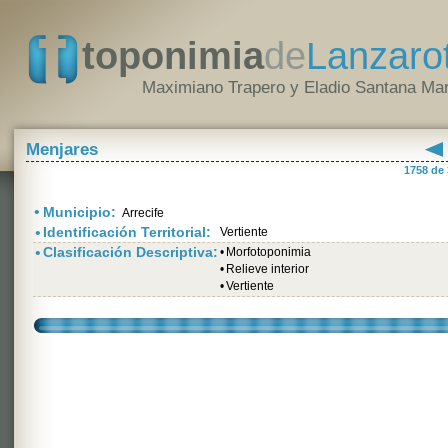
toponimia
de
Lanzaro
Maximiano Trapero y Eladio Santana Mar
Menjares
1758 de
•
Municipio:
Arrecife
•
Identificación Territorial:
Vertiente
•
Clasificación Descriptiva:
•
Morfotoponimia
•
Relieve interior
•
Vertiente